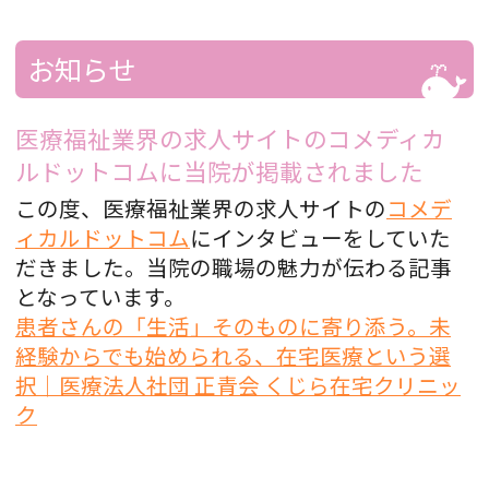
帯状疱疹は、ありふれた疾患の一つです。よく
耳にする「帯状疱疹」。帯状疱疹は皮膚の病気
お知らせ
であると同時に「痛み」の病気でもあります。
「帯状疱疹はものすごく怖い病気」という方も
医療福祉業界の求人サイトのコメディカ
いれば「帯状疱疹にかかったことがあるけれど
ルドットコムに当院が掲載されました
特に困…
この度、医療福祉業界の求人サイトの
コメデ
ィカルドットコム
にインタビューをしていた
だきました。当院の職場の魅力が伝わる記事
となっています。
患者さんの「生活」そのものに寄り添う。未
経験からでも始められる、在宅医療という選
択｜医療法人社団 正青会 くじら在宅クリニッ
ク
法人名称変更について