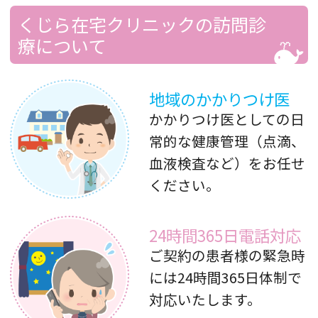
当院ではインフルエンザワクチン予防接種を
くじら在宅クリニックの訪問診
行っています。
療について
原則として、くじら在宅クリニックの訪問診
療かかりつけの患者さまとご家族さまが対象
となります。
地域のかかりつけ医
費用：一般3,500円
かかりつけ医としての日
助成対象の方は2,500円
常的な健康管理（点滴、
となります。
血液検査など）をお任せ
なお、新型コロナウイルスワクチンを接種さ
ください。
れてから2週間はインフルエンザワクチン予防
接種は受けられませんのでご注意ください。
24時間365日電話対応
ご契約の患者様の緊急時
ご不明点等ございましたら、当院までお問合
には24時間365日体制で
せください。
03-6915-2011
対応いたします。