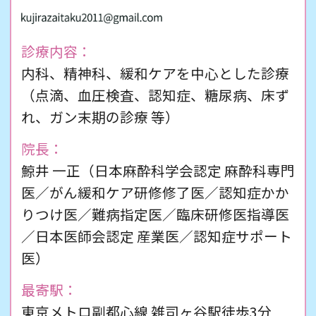
しょうか？
気温や湿度が上昇するこれからの季節は、
「マスク頭痛」に注意が必要です。
診療内容：
これは、マスク内の温度上昇、酸素濃度の低
内科、精神科、緩和ケアを中心とした診療
下、着用時のあごや首の筋肉の緊張などが原
（点滴、血圧検査、認知症、糖尿病、床ず
因です。
れ、ガン末期の診療 等）
さらにマスク着用による脱水（熱中症）も関
係してきます。
院長：
対策としては、周囲に人がいない場所では、
鯨井 一正（日本麻酔科学会認定 麻酔科専門
マスクを外して水分補給をしましょう。
医／がん緩和ケア研修修了医／認知症かか
こまめな水分補給がポイントです。
りつけ医／難病指定医／臨床研修医指導医
帰宅時に手を洗った後に顔や首周辺をマッサ
ージしてみることもおすすめいたします。
／日本医師会認定 産業医／認知症サポート
医）
新任医師のご案内
最寄駅：
2021年4月より柏木先生、橋川先生が赴任し
東京メトロ副都心線 雑司ヶ谷駅徒歩3分