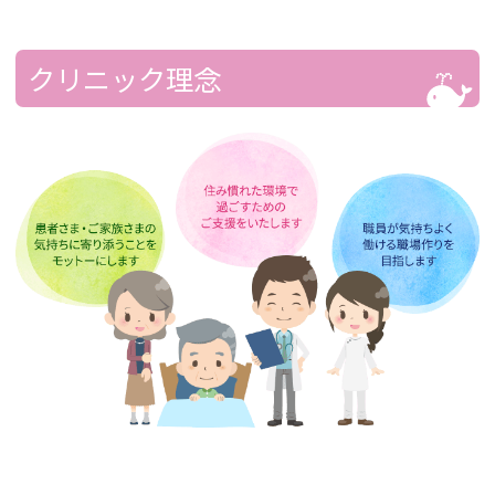
た。
目の接種の…
精神科のドクターです。
丁寧な診療を心がけております。
クリニック理念
ご相談ください。
医師紹介ページ≫
当院における認知症のサポートにつきま
して
鯨井院長は、認知症サポート医、かかりつけ
医の資格を取得しています。認知症の心配、
不安を感じられている方、認知症患者さまの
介護でお困りの方、からのご相談を受けつけ
ております。
インフルエンザワクチン(予防接種)のお知
らせ