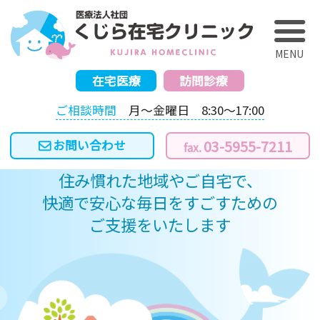
く
在宅医療
訪問診療
ご相談時間
月～金曜日 8:30～17:00
03-5955-7211
住み慣れた地域やご自宅で、
快適で安心な毎日をすごすための
ご支援をいたします