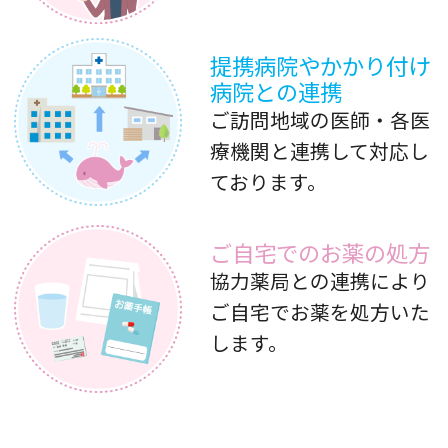
ワクチンの予約につきまして
2021年8月より豊島区では、集団接種での予
提携病院やかかり付け
約を推奨されています。
病院との連携
そのため新規予約は、原則当院かかりつけの
ご訪問地域の医師・各医
患者様のみとさせていただいております。
療機関と連携して対応し
ご理解いただきますようお願いいたします。
ております。
コロナワクチンの予約につきまして
ご自宅でのお薬の処方
豊島区の個別接種医療機関へのファイザーワ
協力薬局との連携により
クチンの供給量が7月から大幅に削減されるこ
ご自宅でお薬を処方いた
ととなりました。
そのため、新たな予約を一時停止させていた
します。
だきます。
できる限りのワクチン確保に向け、努力して
参ります。