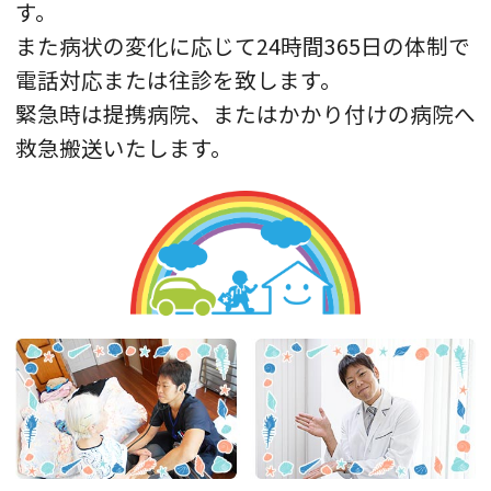
勤務医師が増えました。誠意ある診療を心が
す。
けてまいります。
また病状の変化に応じて24時間365日の体制で
引き続きよろしくお願いいたします。
電話対応または往診を致します。
医師紹介ページ≫
緊急時は提携病院、またはかかり付けの病院へ
救急搬送いたします。
豊島区認知症支援講座について
2022年9月16日(金)豊島区民の方々を対象、講
演会を行いました。
認知症のことをご理解いただき、どのように
関わっていくのかを具体例を交えて発表させ
コロナワクチン接種当日のチェックポイント
ていただきました。
認知症のケアでお困りのご家族さま、患者さ
新型コロナウイルス感染症（COVID-19感染
まはご相談ください。
症）のワクチン接種が、医療従事者、高齢者の
接種が進み徐々に一般の方々の接種も始まる準
新任医師のご紹介
備が整ってきています。 高齢者よりも若年者の
2021年12月より大月万世先生が赴任されまし
方が発熱が出やすい。一回目の接種よりも二回