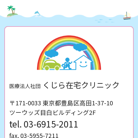
ご理解ご協力のほどよろしくお願い申し上げ
ます。
2021年度 豊島区認知症支援講座のご案
内
2021年7月20日、院長の鯨井一正医師が認知
症の講演会を行います。
内容は、「認知症の人の関わり方を知ろう」
です。
豊島区主催の認知症講座です。どなたでもご
くじら在宅クリニック
医療法人社団
参加いただけます。
詳細はこちらをご覧ください。
〒171-0033 東京都豊島区高田1-37-10
ツーウッズ目白ビルディング2F
これから夏本番！「マスクによる頭痛・
熱中症」に注意！
03-6915-2011
マスク着用による「マスク頭痛」をご存知で
fax. 03-5955-7211