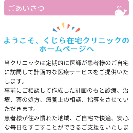
当院は「医療法人社団青空ホームクリニック
ごあいさつ
くじら在宅クリニック」から「医療法人社団
正青会 くじら在宅クリニック」に名称が変更
されました。
コロナワクチン接種後・翌日の注意点は？ 発
柏木宏幸先生のクリニック新規開業のお
熱がみられた場合の対応は？
知らせ
当クリニックは定期的に医師が患者様のご自宅
当院の常勤医師の柏木宏幸先生が退職され、
コロナワクチン副反応（発熱や頭痛、倦怠感な
に訪問して計画的な医療サービスをご提供いた
池袋ふくろう内視鏡クリニックを開業されま
ど）は、接種翌日がもっとも多くみられます。
します。
した。
それでは実際に、ワクチン接種した後に発熱し
事前にご相談して作成した計画のもと診療、治
豊島区での地域医療に貢献できますようお互
た場合にはどういった対応をすればいいのでし
いに切磋琢磨してまいります。
療、薬の処方、療養上の相談、指導をさせてい
ょうか。解熱剤の内服は何を飲めばいいのでし
池袋ふくろう内視鏡クリニック≫
ただきます。
ょうか？ワ…
患者様が住み慣れた地域、ご自宅で快適、安心
新任医師のご案内
な毎日をすごすことができるご支援をいたしま