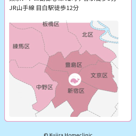
ました。
JR山手線 目白駅徒歩12分
内科専門医を取得されています。
おふたりとも人の役に立つことが好きな性格
です。
お気軽にご相談ください。
医師紹介ページ≫
新型コロナウイルスの各種検査について
2020年10月より当院でも新型コロナウイルス
のPCR検査、抗原検査、抗体検査が受けられ
るようになりました。
くじら在宅クリニックにかかりつけの患者さ
ま（訪問診療の契約をされている方のみ）が
対象となります。
発熱時はインフルエンザ検査も同時に行って
おります。
詳しくは、お問い合わせくださいますようお
©
Kujira Homeclinic