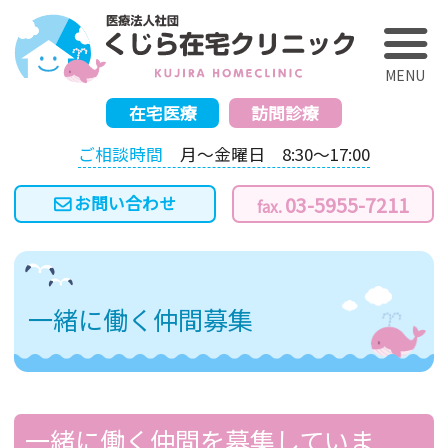
く
在宅医療
訪問診療
ご相談時間
月～金曜日 8:30～17:00
03-5955-7211
一緒に働く仲間募集
一緒に働く仲間を募集していま