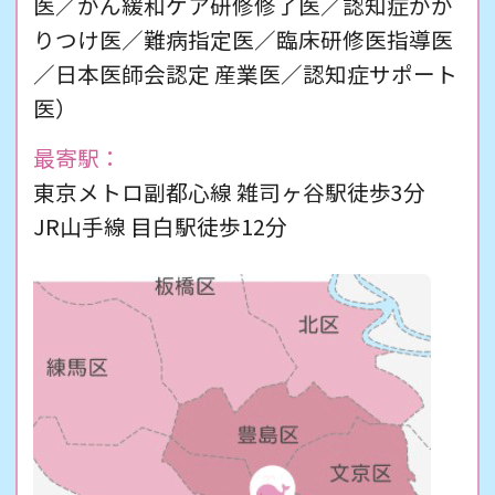
医／がん緩和ケア研修修了医／認知症かか
りつけ医／難病指定医／臨床研修医指導医
／日本医師会認定 産業医／認知症サポート
医）
最寄駅：
東京メトロ副都心線 雑司ヶ谷駅徒歩3分
JR山手線 目白駅徒歩12分