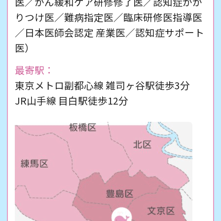
医／がん緩和ケア研修修了医／認知症かか
りつけ医／難病指定医／臨床研修医指導医
／日本医師会認定 産業医／認知症サポート
医）
最寄駅：
東京メトロ副都心線 雑司ヶ谷駅徒歩3分
JR山手線 目白駅徒歩12分