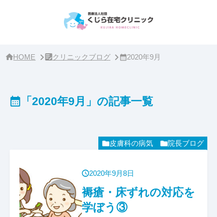
サ
イ
ド
バ
ー・
ク
リ
HOME
クリニックブログ
2020年9月
ニ
ッ
ク
概
「2020年9月」の記事一覧
要
皮膚科の病気
院長ブログ
2020年9月8日
褥瘡・床ずれの対応を
学ぼう③