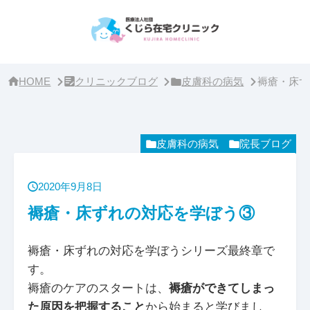
サ
イ
ド
バ
ー・
ク
リ
HOME
クリニックブログ
皮膚科の病気
褥瘡・床ず
ニ
ッ
ク
概
要
皮膚科の病気
院長ブログ
2020年9月8日
褥瘡・床ずれの対応を学ぼう③
褥瘡・床ずれの対応を学ぼうシリーズ最終章で
す。
褥瘡のケアのスタートは、
褥瘡ができてしまっ
た原因を把握すること
から始まると学びまし