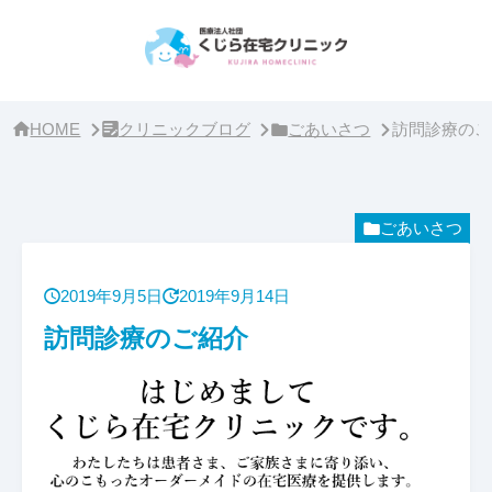
サ
イ
ド
バ
ー・
ク
リ
HOME
クリニックブログ
ごあいさつ
訪問診療のご
ニ
ッ
ク
概
要
ごあいさつ
2019年9月5日
2019年9月14日
訪問診療のご紹介