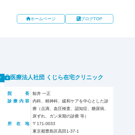
ホームページ
ブログTOP
医療法人社団 くじら在宅クリニック
グ
院長
鯨井 一正
診療内容
内科、精神科、緩和ケアを中心とした診
療（点滴、血圧検査、認知症、糖尿病、
床ずれ、ガン末期の診療 等）
所在地
〒171-0033
東京都豊島区高田1-37-1