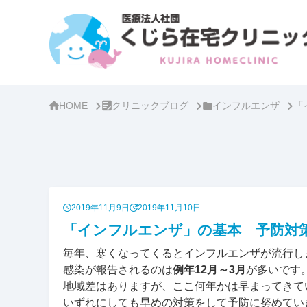
サ
イ
ド
バ
ー・
ク
リ
ニ
ッ
ク
HOME
クリニックブログ
インフルエンザ
「
概
要
2019年11月9日
2019年11月10日
「インフルエンザ」の基本 予防対
毎年、寒くなってくるとインフルエンザが流行し
感染が報告されるのは
例年12月～3月
が多いです
地域差はありますが、ここ何年かは早まってきて
いずれにしても早めの対策をして予防に努めてい