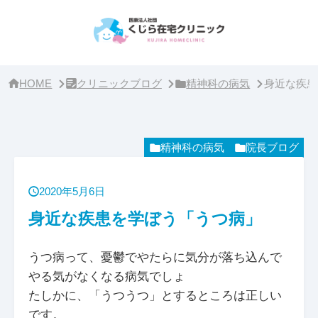
サ
イ
ド
バ
ー・
ク
リ
HOME
クリニックブログ
精神科の病気
身近な疾患
ニ
ッ
ク
概
要
精神科の病気
院長ブログ
2020年5月6日
身近な疾患を学ぼう「うつ病」
うつ病って、憂鬱でやたらに気分が落ち込んで
やる気がなくなる病気でしょ
たしかに、「うつうつ」とするところは正しい
です。